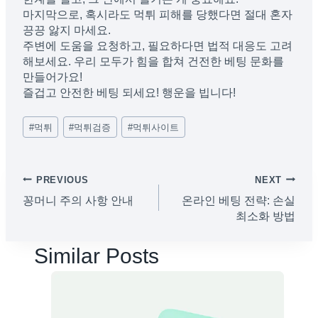
마지막으로, 혹시라도 먹튀 피해를 당했다면 절대 혼자
끙끙 앓지 마세요.
주변에 도움을 요청하고, 필요하다면 법적 대응도 고려
해보세요. 우리 모두가 힘을 합쳐 건전한 베팅 문화를
만들어가요!
즐겁고 안전한 베팅 되세요! 행운을 빕니다!
Post
#
먹튀
#
먹튀검증
#
먹튀사이트
Tags:
글
PREVIOUS
NEXT
꽁머니 주의 사항 안내
온라인 베팅 전략: 손실
탐
최소화 방법
색
Similar Posts