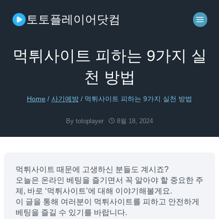
Skip
to
토토플레이어닷컴
content
먹튀사이트 피하는 9가지 실
천 방법
Home
/
사기예방
/
먹튀사이트 피하는 9가지 실천 방법
By
totoplayer
8월 18, 2024
먹튀사이트 때문에 고생하신 분들도 계시죠?
오늘은 온라인 베팅을 즐기면서 꼭 알아야 할 중요한 주
제, 바로 ‘먹튀사이트’에 대해 이야기해볼게요.
이 글을 통해 여러분이 먹튀사이트를 피하고 안전하게
베팅을 즐길 수 있기를 바랍니다.